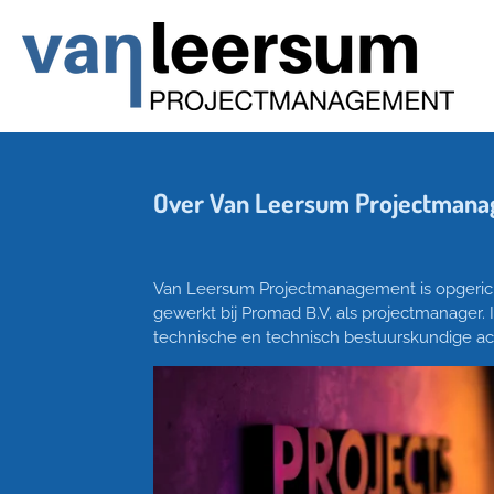
Ga
direct
naar
de
hoofdinhoud
Over Van Leersum Projectman
Van Leersum Projectmanagement is opgericht 
gewerkt bij Promad B.V. als projectmanager. In
technische en technisch bestuurskundige a